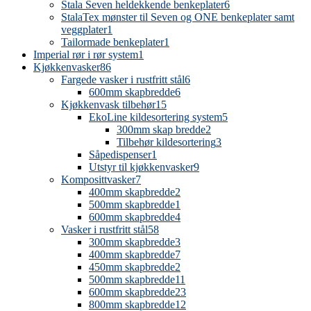
Stala Seven heldekkende benkeplater
6
StalaTex mønster til Seven og ONE benkeplater samt
veggplater
1
Tailormade benkeplater
1
Imperial rør i rør system
1
Kjøkkenvasker
86
Fargede vasker i rustfritt stål
6
600mm skapbredde
6
Kjøkkenvask tilbehør
15
EkoLine kildesortering system
5
300mm skap bredde
2
Tilbehør kildesortering
3
Såpedispenser
1
Utstyr til kjøkkenvasker
9
Komposittvasker
7
400mm skapbredde
2
500mm skapbredde
1
600mm skapbredde
4
Vasker i rustfritt stål
58
300mm skapbredde
3
400mm skapbredde
7
450mm skapbredde
2
500mm skapbredde
11
600mm skapbredde
23
800mm skapbredde
12