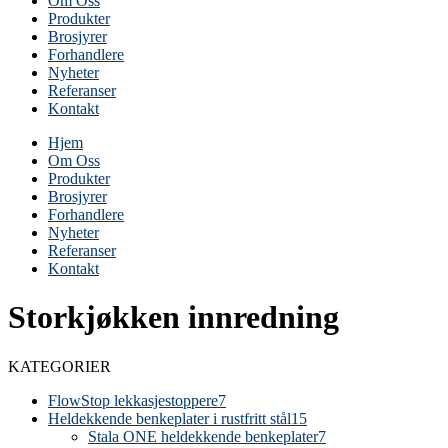
Om Oss
Produkter
Brosjyrer
Forhandlere
Nyheter
Referanser
Kontakt
Hjem
Om Oss
Produkter
Brosjyrer
Forhandlere
Nyheter
Referanser
Kontakt
Storkjøkken innredning
KATEGORIER
FlowStop lekkasjestoppere
7
Heldekkende benkeplater i rustfritt stål
15
Stala ONE heldekkende benkeplater
7