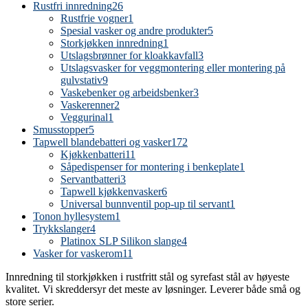
Rustfri innredning
26
Rustfrie vogner
1
Spesial vasker og andre produkter
5
Storkjøkken innredning
1
Utslagsbrønner for kloakkavfall
3
Utslagsvasker for veggmontering eller montering på
gulvstativ
9
Vaskebenker og arbeidsbenker
3
Vaskerenner
2
Veggurinal
1
Smusstopper
5
Tapwell blandebatteri og vasker
172
Kjøkkenbatteri
11
Såpedispenser for montering i benkeplate
1
Servantbatteri
3
Tapwell kjøkkenvasker
6
Universal bunnventil pop-up til servant
1
Tonon hyllesystem
1
Trykkslanger
4
Platinox SLP Silikon slange
4
Vasker for vaskerom
11
Innredning til storkjøkken i rustfritt stål og syrefast stål av høyeste
kvalitet. Vi skreddersyr det meste av løsninger. Leverer både små og
store serier.