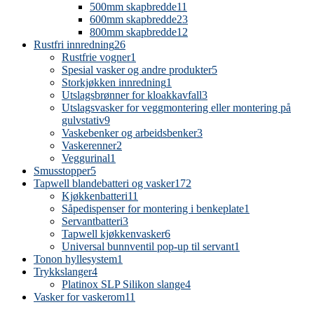
500mm skapbredde
11
600mm skapbredde
23
800mm skapbredde
12
Rustfri innredning
26
Rustfrie vogner
1
Spesial vasker og andre produkter
5
Storkjøkken innredning
1
Utslagsbrønner for kloakkavfall
3
Utslagsvasker for veggmontering eller montering på
gulvstativ
9
Vaskebenker og arbeidsbenker
3
Vaskerenner
2
Veggurinal
1
Smusstopper
5
Tapwell blandebatteri og vasker
172
Kjøkkenbatteri
11
Såpedispenser for montering i benkeplate
1
Servantbatteri
3
Tapwell kjøkkenvasker
6
Universal bunnventil pop-up til servant
1
Tonon hyllesystem
1
Trykkslanger
4
Platinox SLP Silikon slange
4
Vasker for vaskerom
11