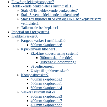
FlowStop lekkasjestoppere
7
Heldekkende benkeplater i rustfritt stål
15
Stala ONE heldekkende benkeplater
7
Stala Seven heldekkende benkeplater
6
StalaTex mønster til Seven og ONE benkeplater samt
veggplater
1
Tailormade benkeplater
1
Imperial rør i rør system
1
Kjøkkenvasker
86
Fargede vasker i rustfritt stål
6
600mm skapbredde
6
Kjøkkenvask tilbehør
15
EkoLine kildesortering system
5
300mm skap bredde
2
Tilbehør kildesortering
3
Såpedispenser
1
Utstyr til kjøkkenvasker
9
Komposittvasker
7
400mm skapbredde
2
500mm skapbredde
1
600mm skapbredde
4
Vasker i rustfritt stål
58
300mm skapbredde
3
400mm skapbredde
7
450mm skapbredde
2