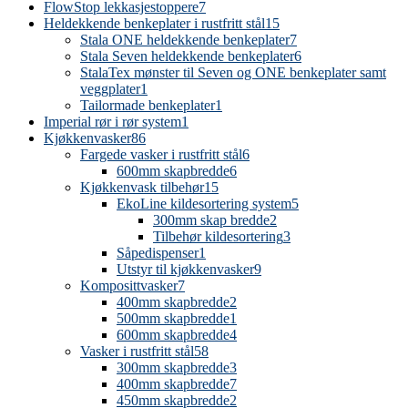
FlowStop lekkasjestoppere
7
Heldekkende benkeplater i rustfritt stål
15
Stala ONE heldekkende benkeplater
7
Stala Seven heldekkende benkeplater
6
StalaTex mønster til Seven og ONE benkeplater samt
veggplater
1
Tailormade benkeplater
1
Imperial rør i rør system
1
Kjøkkenvasker
86
Fargede vasker i rustfritt stål
6
600mm skapbredde
6
Kjøkkenvask tilbehør
15
EkoLine kildesortering system
5
300mm skap bredde
2
Tilbehør kildesortering
3
Såpedispenser
1
Utstyr til kjøkkenvasker
9
Komposittvasker
7
400mm skapbredde
2
500mm skapbredde
1
600mm skapbredde
4
Vasker i rustfritt stål
58
300mm skapbredde
3
400mm skapbredde
7
450mm skapbredde
2