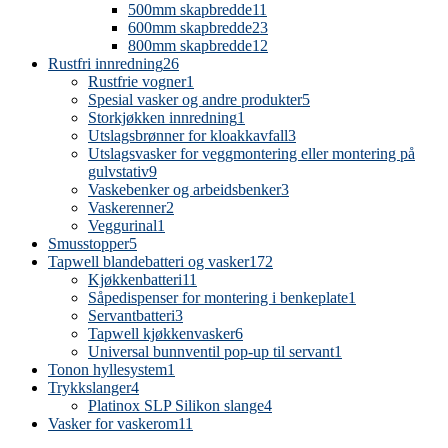
500mm skapbredde
11
600mm skapbredde
23
800mm skapbredde
12
Rustfri innredning
26
Rustfrie vogner
1
Spesial vasker og andre produkter
5
Storkjøkken innredning
1
Utslagsbrønner for kloakkavfall
3
Utslagsvasker for veggmontering eller montering på
gulvstativ
9
Vaskebenker og arbeidsbenker
3
Vaskerenner
2
Veggurinal
1
Smusstopper
5
Tapwell blandebatteri og vasker
172
Kjøkkenbatteri
11
Såpedispenser for montering i benkeplate
1
Servantbatteri
3
Tapwell kjøkkenvasker
6
Universal bunnventil pop-up til servant
1
Tonon hyllesystem
1
Trykkslanger
4
Platinox SLP Silikon slange
4
Vasker for vaskerom
11