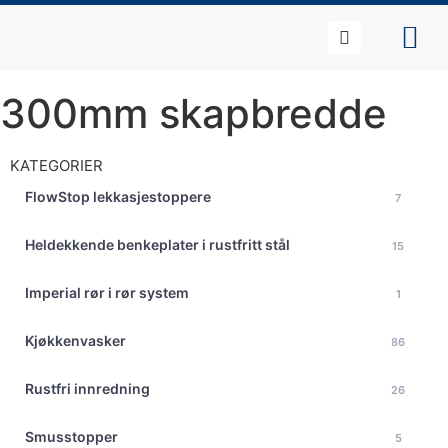
300mm skapbredde
KATEGORIER
FlowStop lekkasjestoppere
7
Heldekkende benkeplater i rustfritt stål
15
Imperial rør i rør system
1
Kjøkkenvasker
86
Rustfri innredning
26
Smusstopper
5