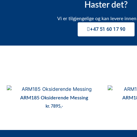
Haster det?
Vi er tilgjengelige og kan levere innen 
+47 51 60 17 90
ARM185 Oksiderende Messing
ARM18
kr
7895