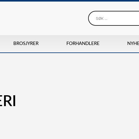
BROSJYRER
FORHANDLERE
NYH
RI