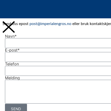
Send oss epost
post@imperialengros.no
eller bruk kontaktskje
Navn*
E-post*
Telefon
Melding
SEND