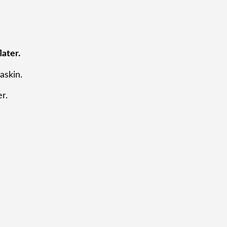
ater.
askin.
r.