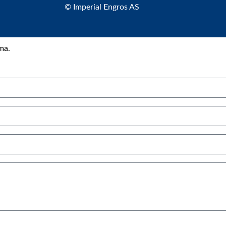
© Imperial Engros AS
ma.