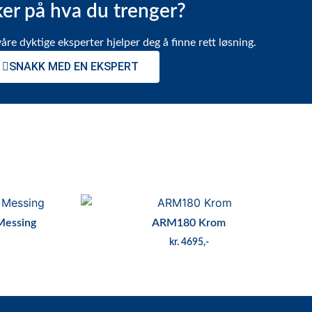
er på hva du trenger?
våre dyktige eksperter hjelper deg å finne rett løsning.
SNAKK MED EN EKSPERT
Messing
ARM180 Krom
kr
4695