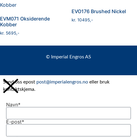
EVO176 Brushed Nickel
EVM071 Oksiderende
kr
10495
Kobber
kr
5695
© Imperial Engros AS
Send oss epost
post@imperialengros.no
eller bruk
kontaktskjema.
Navn*
E-post*