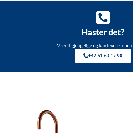
Haster det?
Vi er tilgjengelige og kan levere innen 
+47 51 60 17 90