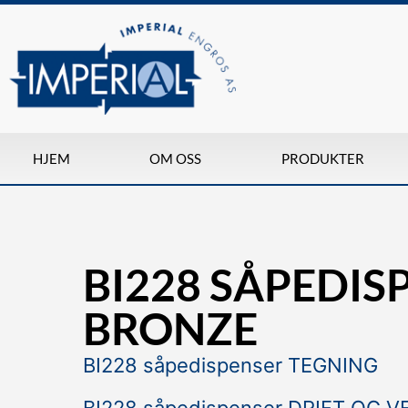
HJEM
OM OSS
PRODUKTER
BI228 SÅPEDIS
BRONZE
BI228 såpedispenser TEGNING
BI228 såpedispenser DRIFT OG 