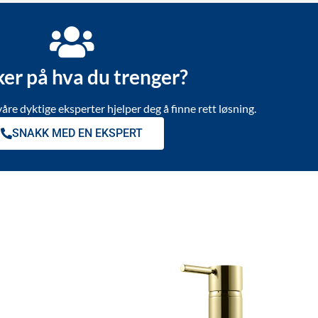
ker på hva du trenger?
våre dyktige eksperter hjelper deg å finne rett løsning.
SNAKK MED EN EKSPERT