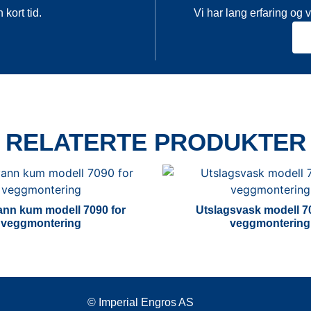
 kort tid.
Vi har lang erfaring og v
RELATERTE PRODUKTER
ann kum modell 7090 for
Utslagsvask modell 7
veggmontering
veggmontering
© Imperial Engros AS