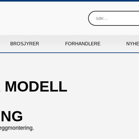
BROSJYRER
FORHANDLERE
NYH
 MODELL
ING
 veggmontering.