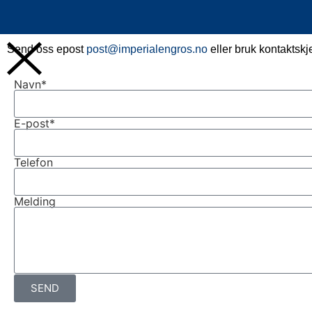
Send oss epost
post@imperialengros.no
eller bruk kontaktsk
Navn*
E-post*
Telefon
Melding
SEND