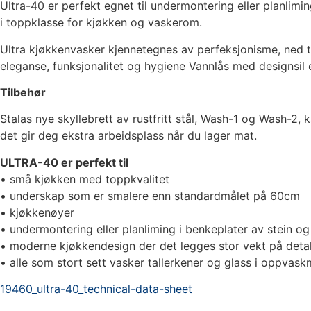
Ultra-40 er perfekt egnet til undermontering eller planlimi
i toppklasse for kjøkken og vaskerom.
Ultra kjøkkenvasker kjennetegnes av perfeksjonisme, ned ti
eleganse, funksjonalitet og hygiene Vannlås med designsil er
Tilbehør
Stalas nye skyllebrett av rustfritt stål, Wash-1 og Wash-2,
det gir deg ekstra arbeidsplass når du lager mat.
ULTRA-40 er perfekt til
• små kjøkken med toppkvalitet
• underskap som er smalere enn standardmålet på 60cm
• kjøkkenøyer
• undermontering eller planliming i benkeplater av stein o
• moderne kjøkkendesign der det legges stor vekt på deta
• alle som stort sett vasker tallerkener og glass i oppvas
19460_ultra-40_technical-data-sheet