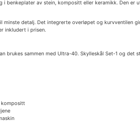
ng i benkeplater av stein, kompositt eller keramikk. Den er
l minste detalj. Det integrerte overløpet og kurvventilen g
 inkludert i prisen.
 kan brukes sammen med Ultra-40. Skylleskål Set-1 og det sto
g kompositt
ljene
kmaskin