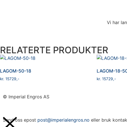
Vi har la
RELATERTE PRODUKTER
LAGOM-50-18
LAGOM-18-5
kr
15729
kr
15729
© Imperial Engros AS
Send oss epost
post@imperialengros.no
eller bruk konta