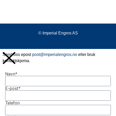
© Imperial Engros AS
Send oss epost
post@imperialengros.no
eller bruk
kontaktskjema.
Navn*
E-post*
Telefon