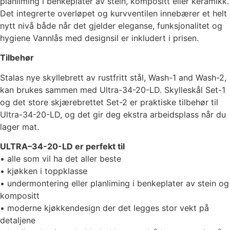
planliming i benkeplater av stein, kompositt eller keramikk.
Det integrerte overløpet og kurvventilen innebærer et helt
nytt nivå både når det gjelder eleganse, funksjonalitet og
hygiene Vannlås med designsil er inkludert i prisen.
Tilbehør
Stalas nye skyllebrett av rustfritt stål, Wash-1 and Wash-2,
kan brukes sammen med Ultra-34-20-LD. Skylleskål Set-1
og det store skjærebrettet Set-2 er praktiske tilbehør til
Ultra-34-20-LD, og det gir deg ekstra arbeidsplass når du
lager mat.
ULTRA
–
34-20-LD er perfekt til
• alle som vil ha det aller beste
• kjøkken i toppklasse
• undermontering eller planliming i benkeplater av stein og
kompositt
• moderne kjøkkendesign der det legges stor vekt på
detaljene