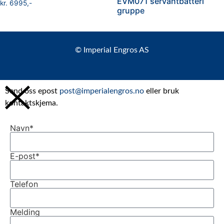
EVM071 servantbatteri
kr
6995
gruppe
© Imperial Engros AS
Send oss epost
post@imperialengros.no
eller bruk
kontaktskjema.
Navn*
E-post*
Telefon
Melding