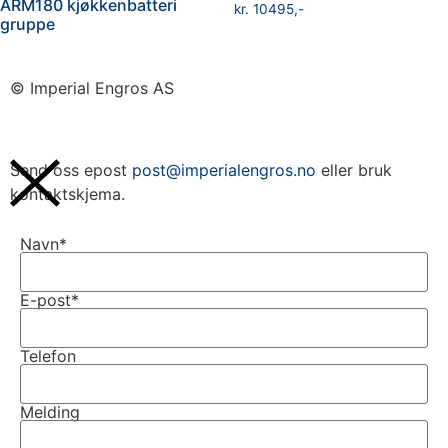
ARM180 kjøkkenbatteri
kr
10495
gruppe
© Imperial Engros AS
Send oss epost
post@imperialengros.no
eller bruk
kontaktskjema.
Navn*
E-post*
Telefon
Melding