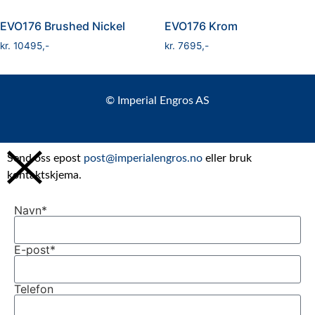
EVO176 Brushed Nickel
EVO176 Krom
kr
10495
kr
7695
© Imperial Engros AS
Send oss epost
post@imperialengros.no
eller bruk
kontaktskjema.
Navn*
E-post*
Telefon