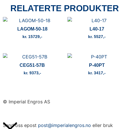
RELATERTE PRODUKTER
LAGOM-50-18
L40-17
kr
15729
kr
5527
CEG51-57B
P-40PT
kr
9373
kr
3417
© Imperial Engros AS
Send oss epost
post@imperialengros.no
eller bruk