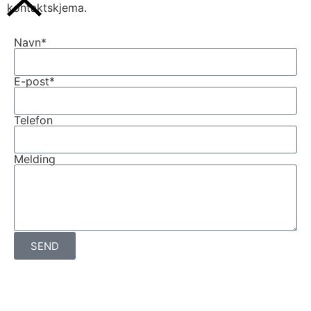
kontaktskjema.
Navn*
E-post*
Telefon
Melding
SEND