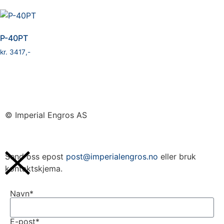
P-40PT
kr
3417
© Imperial Engros AS
Send oss epost
post@imperialengros.no
eller bruk
kontaktskjema.
Navn*
E-post*