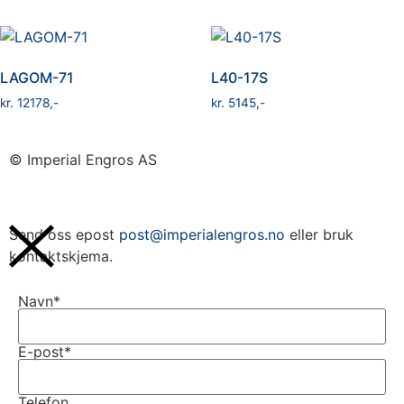
LAGOM-71
L40-17S
kr
12178
kr
5145
© Imperial Engros AS
Send oss epost
post@imperialengros.no
eller bruk
kontaktskjema.
Navn*
E-post*
Telefon