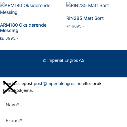
RIN285 Matt Sort
ARM180 Oksiderende
kr
6895
Messing
kr
6995
© Imperial Engros AS
Send oss epost
post@imperialengros.no
eller bruk
kontaktskjema.
Navn*
E-post*