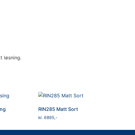
t løsning.
ing
RIN285 Matt Sort
kr
6895