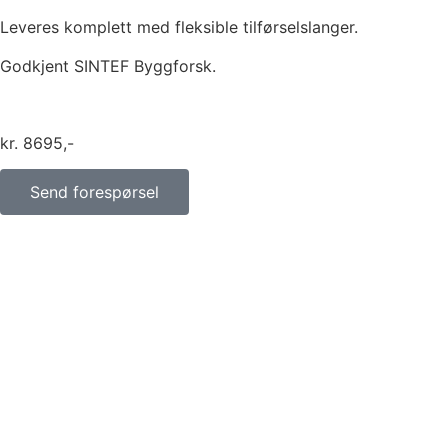
Leveres komplett med fleksible tilførselslanger.
Godkjent SINTEF Byggforsk.
kr
8695
Send forespørsel