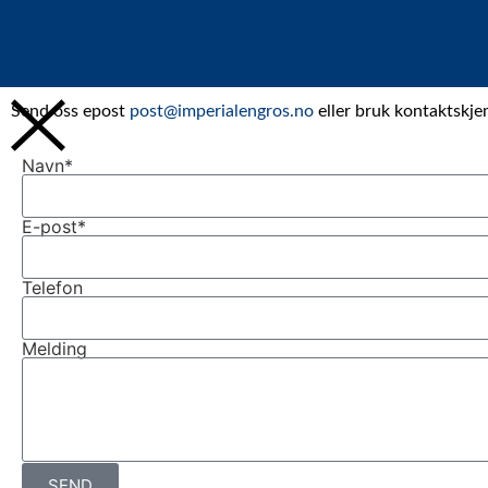
Send oss epost
post@imperialengros.no
eller bruk kontaktskje
Navn*
E-post*
Telefon
Melding
SEND