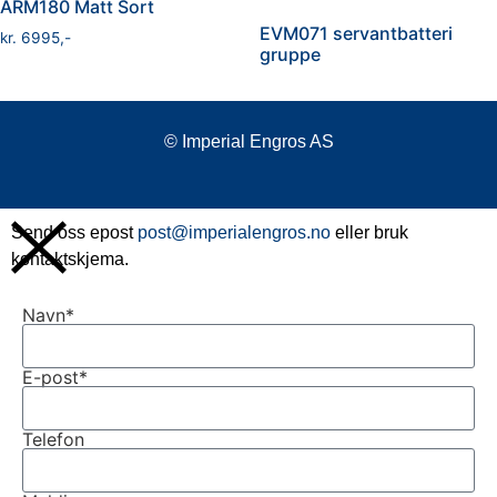
ARM180 Matt Sort
EVM071 servantbatteri
kr
6995
gruppe
© Imperial Engros AS
Send oss epost
post@imperialengros.no
eller bruk
kontaktskjema.
Navn*
E-post*
Telefon