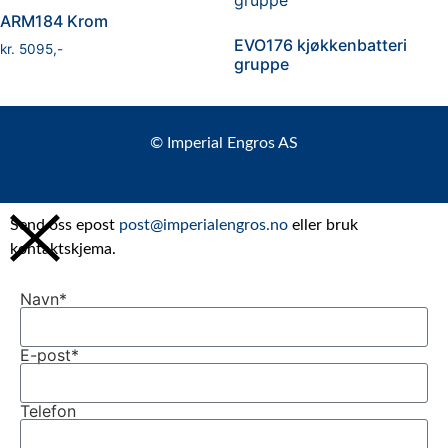
ARM184 Krom
EVO176 kjøkkenbatteri
kr
5095
gruppe
© Imperial Engros AS
Send oss epost
post@imperialengros.no
eller bruk
kontaktskjema.
Navn*
E-post*
Telefon