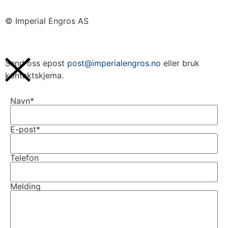
© Imperial Engros AS
Send oss epost
post@imperialengros.no
eller bruk
kontaktskjema.
Navn*
E-post*
Telefon
Melding